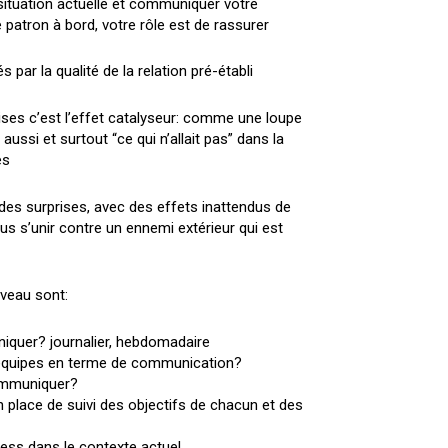
 situation actuelle et communiquer votre
e patron à bord, votre rôle est de rassurer
 par la qualité de la relation pré-établi
rises c’est l’effet catalyseur: comme une loupe
s aussi et surtout “ce qui n’allait pas” dans la
es
r des surprises, avec des effets inattendus de
ous s’unir contre un ennemi extérieur qui est
iveau sont:
niquer? journalier, hebdomadaire
 équipes en terme de communication?
ommuniquer?
 place de suivi des objectifs de chacun et des
ess dans le contexte actuel