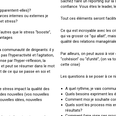
Sachez faire un reporting sur la
confiance. Vous êtes le leader, l
apparentent-elles)?
urces internes ou externes je
Tout ces éléments seront facilités
 et stress?
Ce qui est incroyable avec les c
’autres que le stress “booste”,
qui va grossir ce “qui allait”, mai
antages.
qualité des relations managérial
la communauté de dirigeants: il y
Par ailleurs, on peut aussi à voi
s l’hyperactivité et l’agitation,
“cohésion” ou “d’unité”, (on va t
se par l’hyper-réflexion, la
cette crise)
 et peut se résumer dans le mot
 de ce qui se passe en soi et
Les questions à se poser à ce n
A quel rythme, je vais commu
 stress impact la qualité des
Quels besoins expriment les
des nouvelles (vos nouvelles
Comment moi je souhaite c
ouvelles idées, nouvelles
Quels sont les process mis en
résultats?
Comment faire vivre ces proc