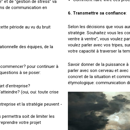
le” et de “gestion de stress” va
tions de communication en
6. Transmettre sa confiance
:
Selon les décisions que vous aur
cette période au vu du bruit
stratégie. Souhaitez vous les c
ventre à ventre”, vous voulez par
voulez parler avec vos tripes, sur
sationnelle des équipes, de la
votre capacité à traverser la te
Savoir donner de la puissance à 
oi commencer? pour continuer à
parler avec son cerveau et avec 
 questions à se poser:
concret de la situation et com
étymologique: communication di
ojet d’entreprise?
atteindre? (oui, oui: toute crise
ntreprise et la stratégie peuvent -
s permettra soit de limiter les
eprendre votre projet