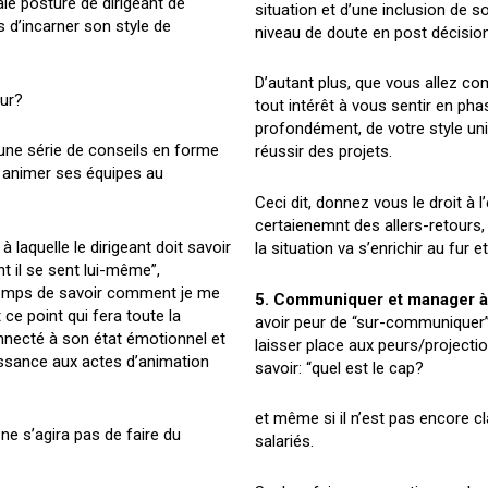
aie posture de dirigeant de
situation et d’une inclusion de s
 d’incarner son style de
niveau de doute en post décision
D’autant plus, que vous allez c
eur?
tout intérêt à vous sentir en ph
profondément, de votre style uniq
, une série de conseils en forme
réussir des projets.
t animer ses équipes au
Ceci dit, donnez vous le droit à l
certaienemnt des allers-retours, 
à laquelle le dirigeant doit savoir
la situation va s’enrichir au fur 
 il se sent lui-même”,
 temps de savoir comment je me
5. Communiquer et manager à
t ce point qui fera toute la
avoir peur de “sur-communiquer”
onnecté à son état émotionnel et
laisser place aux peurs/project
issance aux actes d’animation
savoir: “quel est le cap?
et même si il n’est pas encore cl
l ne s’agira pas de faire du
salariés.