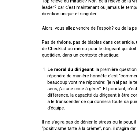
Top relève du miracle? Non, cela relève de la vr
leader? car c’est maintenant où jamais le temps
direction unique et singulier.
Alors, vous allez vendre de l’espoir? ou de la p
Pas de théorie, pas de blablas dans cet article
de Checklist ou mémo pour le dirigeant qui doi
quotidien, dans un contexte chaotique:
Le moral du dirigeant
: la première question 
répondre de manière honnête c’est “comment
beaucoup vont me répondre: “je n’ai pas le
sens, j’ai une crise à gérer”. Et pourtant, c’es
différence, la capacité du dirigeant à être c
à le transcender ce qui donnera toute sa pu
d’équipe.
Il ne s’agira pas de dénier le stress ou la peur, i
“positivisme tarte à la crème”, non, il s’agira de: